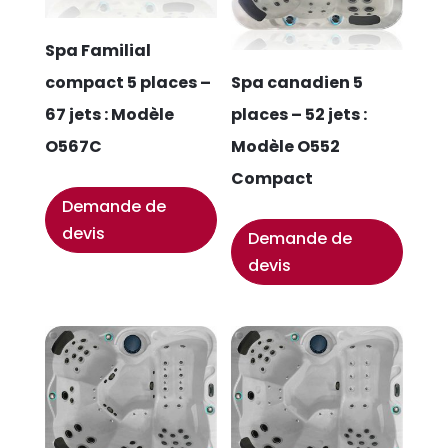
Spa Familial
compact 5 places –
Spa canadien 5
67 jets : Modèle
places – 52 jets :
O567C
Modèle O552
Compact
Demande de
devis
Demande de
devis