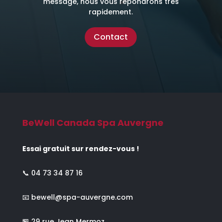
message, nous vous répondrons très
rapidement.
Contact
BeWell Canada Spa Auvergne
Essai gratuit sur rendez-vous !
📞
04 73 34 87 16
📧
bewell@spa-auvergne.com
🏪 29 rue Jean Mermoz,