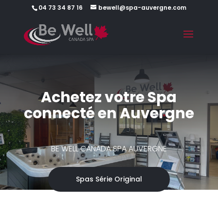
04 73 34 87 16
bewell@spa-auvergne.com
Achetez votre Spa
connecté en Auvergne
BE WELL CANADA SPA AUVERGNE
Spas Série Original