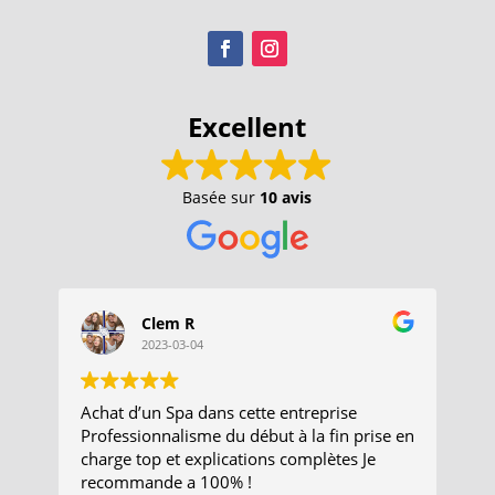
Excellent
Basée sur
10 avis
Clem R
2023-03-04
Achat d’un Spa dans cette entreprise
Re
Professionnalisme du début à la fin prise en
au
charge top et explications complètes Je
Mo
recommande a 100% !
en