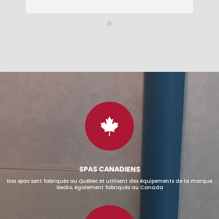
bc
po
Un
co
au
et
ch
le
mo
sa

SPAS CANADIENS
Nos spas sont fabriqués au Québec et utilisent des équipements de la marque
Gecko, également fabriqués au Canada