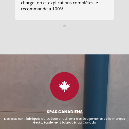
charge top et explications complètes Je
Mo
recommande a 100% !
en
bc
po
Un
co
au
et
ch
le
mo
sa

SPAS CANADIENS
Nos spas sont fabriqués au Québec et utilisent des équipements de la marque
Gecko, également fabriqués au Canada