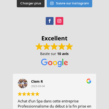
Charger plus
Suivre sur Instagram
Excellent
Basée sur
10 avis
Clem R
2023-03-04
Achat d’un Spa dans cette entreprise
Re
Professionnalisme du début à la fin prise en
au