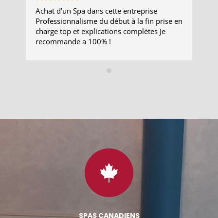
Achat d’un Spa dans cette entreprise
Re
Professionnalisme du début à la fin prise en
au
charge top et explications complètes Je
Mo
recommande a 100% !
en
bc
po
Un
co
au
et
ch
le
mo
sa

SPAS CANADIENS