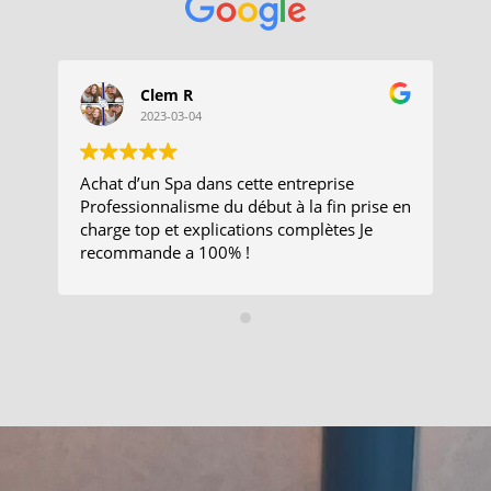
Clem R
2023-03-04
Achat d’un Spa dans cette entreprise
Re
Professionnalisme du début à la fin prise en
au
charge top et explications complètes Je
Mo
recommande a 100% !
en
bc
po
Un
co
au
et
ch
le
mo
sa